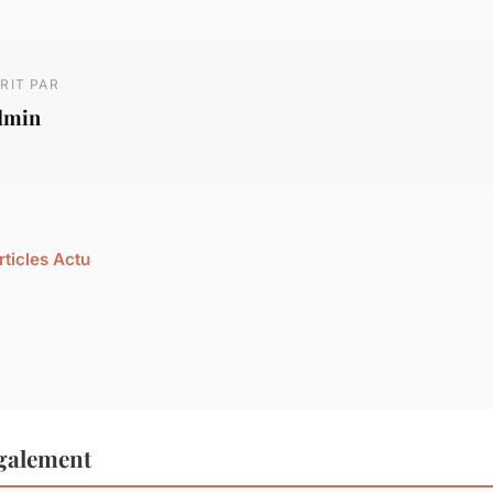
RIT PAR
dmin
rticles Actu
également