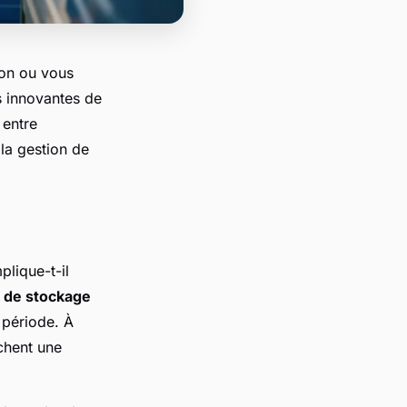
on ou vous
s innovantes de
 entre
 la gestion de
plique-t-il
 de stockage
 période. À
chent une