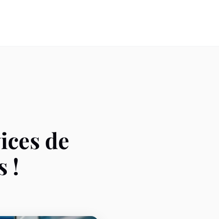
ices de
 !