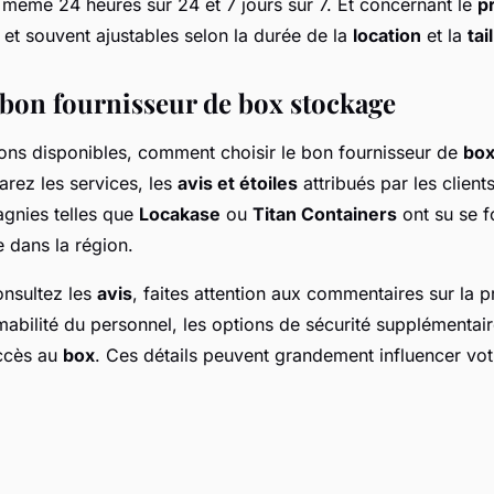
s même 24 heures sur 24 et 7 jours sur 7. Et concernant le
pr
 et souvent ajustables selon la durée de la
location
et la
tai
 bon fournisseur de box stockage
ions disponibles, comment choisir le bon fournisseur de
box
rez les services, les
avis et étoiles
attribués par les clients
gnies telles que
Locakase
ou
Titan Containers
ont su se f
e dans la région.
nsultez les
avis
, faites attention aux commentaires sur la 
'amabilité du personnel, les options de sécurité supplémenta
accès au
box
. Ces détails peuvent grandement influencer vo