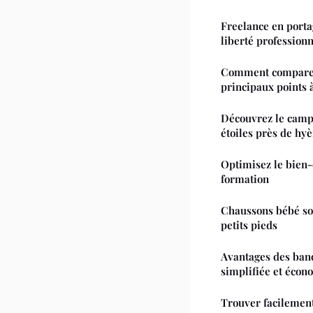
Freelance en portag
liberté professionn
Comment comparer l
principaux points 
Découvrez le campi
étoiles près de hy
Optimisez le bien-ê
formation
Chaussons bébé sou
petits pieds
Avantages des banq
simplifiée et écon
Trouver facilement