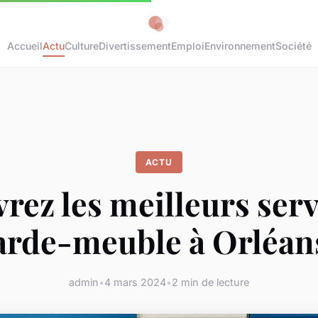
Accueil
Actu
Culture
Divertissement
Emploi
Environnement
Société
ACTU
rez les meilleurs serv
arde-meuble à Orléans
admin
•
4 mars 2024
•
2 min de lecture