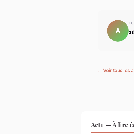
EC
A
a
← Voir tous les a
Actu — À lire 