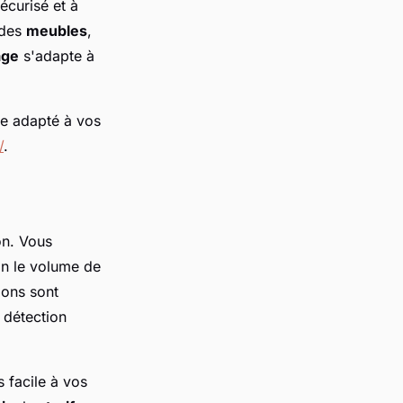
écurisé et à
 des
meubles
,
age
s'adapte à
ge adapté à vos
/
.
on. Vous
n le volume de
ions sont
 détection
 facile à vos