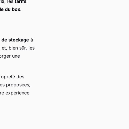
ix
, les
tarifs
lle du box
.
 de stockage
à
 et, bien sûr, les
orger une
propreté des
ires proposées,
tre expérience