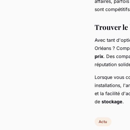
affaires, parfoi
sont compétitifs
Trouver le
Avec tant d'opt
Orléans ? Compa
prix
. Des compa
réputation solid
Lorsque vous co
installations, l
et la facilité d'
de
stockage
.
Actu