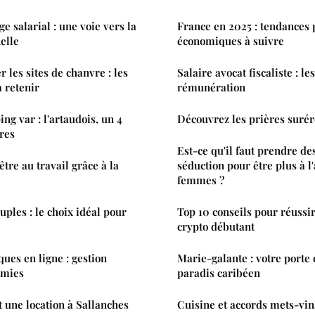
e salarial : une voie vers la
France en 2025 : tendances p
elle
économiques à suivre
es sites de chanvre : les
Salaire avocat fiscaliste : le
à retenir
rémunération
ng var : l'artaudois, un 4
Découvrez les prières surér
ères
Est-ce qu'il faut prendre de
tre au travail grâce à la
séduction pour être plus à l'
femmes ?
ples : le choix idéal pour
Top 10 conseils pour réussir
crypto débutant
ues en ligne : gestion
Marie-galante : votre porte 
omies
paradis caribéen
 une location à Sallanches
Cuisine et accords mets-vin