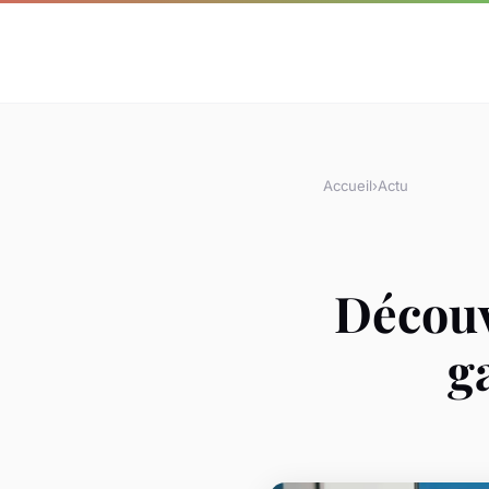
Accueil
›
Actu
Découv
g