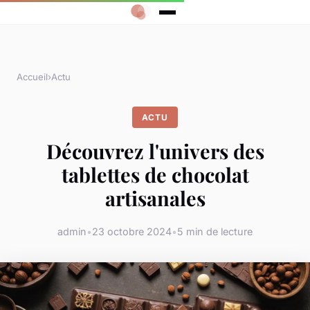
Accueil
›
Actu
ACTU
Découvrez l'univers des
tablettes de chocolat
artisanales
admin
•
23 octobre 2024
•
5 min de lecture