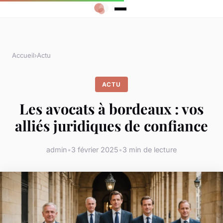
Accueil
›
Actu
ACTU
Les avocats à bordeaux : vos
alliés juridiques de confiance
admin
•
3 février 2025
•
3 min de lecture