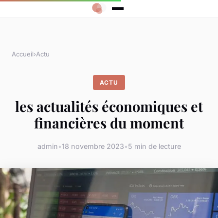
Accueil
›
Actu
ACTU
les actualités économiques et
financières du moment
admin
•
18 novembre 2023
•
5 min de lecture