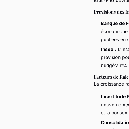
Brut (PIB) devra
Prévisions des I
Banque de F
économique
publiées en 
Insee
: L'Ins
prévision pou
budgétaire4.
Facteurs de Ral
La croissance ral
Incertitude 
gouvernement
et la conso
Consolidati