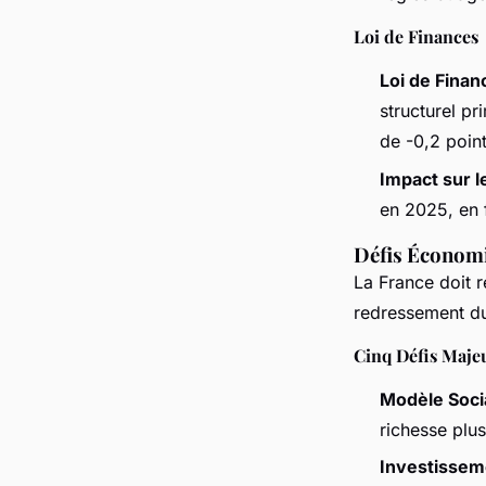
Loi de Finances
Loi de Finan
structurel pr
de -0,2 poin
Impact sur le
en 2025, en f
Défis Économ
La France doit 
redressement du
Cinq Défis Maje
Modèle Socia
richesse plus
Investissem