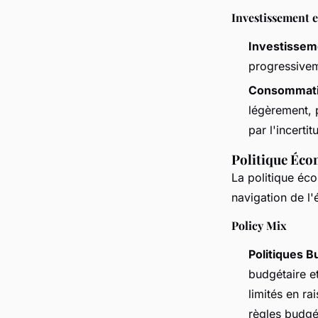
Investissement 
Investissem
progressivem
Consommati
légèrement, 
par l'incerti
Politique Éco
La politique éco
navigation de l
Policy Mix
Politiques B
budgétaire e
limités en ra
règles budgé