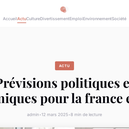
Accueil
Actu
Culture
Divertissement
Emploi
Environnement
Société
ACTU
Prévisions politiques e
iques pour la france 
admin
•
12 mars 2025
•
8 min de lecture