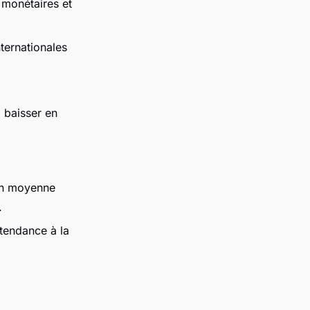
s monétaires et
ternationales
à baisser en
n moyenne
.
tendance à la