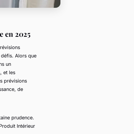
e en 2025
révisions
défis. Alors que
ns un
 et les
es prévisions
ssance, de
taine prudence.
roduit Intérieur