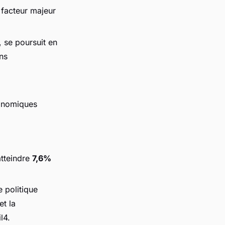
 facteur majeur
 se poursuit en
ons
conomiques
atteindre
7,6%
e politique
et la
l4.