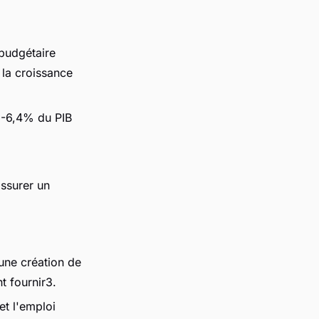
 budgétaire
 la croissance
t -6,4% du PIB
ssurer un
une création de
t fournir3.
et l'emploi