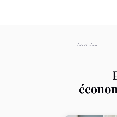
Accueil
›
Actu
économ