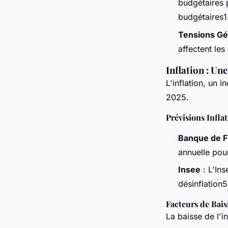
budgétaires p
budgétaires1
Tensions Gé
affectent les
Inflation : Un
L'inflation, un 
2025.
Prévisions Infla
Banque de F
annuelle pour
Insee
: L'Ins
désinflation5
Facteurs de Bais
La baisse de l'i