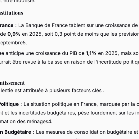
it être modeste.
nstitutions
rance
: La Banque de France tablent sur une croissance de l
 de
0,9%
en 2025, soit 0,3 point de moins que les prévisio
septembre5.
ee anticipe une croissance du PIB de
1,1%
en 2025, mais sou
rrait être revue à la baisse en raison de l'incertitude politiq
entissement
entie est attribuée à plusieurs facteurs clés :
Politique
: La situation politique en France, marquée par la 
 et les incertitudes budgétaires, pèse lourdement sur les i
mmation des ménages4.
on Budgétaire
: Les mesures de consolidation budgétaire et 