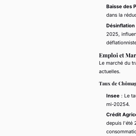
Baisse des P
dans la réduc
Désinflation
2025, influen
déflationnist
Emploi et Mar
Le marché du tr
actuelles.
Taux de Chôma
Insee
: Le t
mi-20254.
Crédit Agric
depuis l'été 
consommation