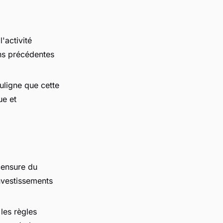
'activité
ns précédentes
ligne que cette
ue et
censure du
nvestissements
les règles