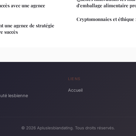
uccès avec une agence
d'emballage alimentaire pr
Cryptomonnaies et éthique :
 une agence de stratégie
re succès
LIENS
Accueil
auté lesbienne
© 2026 Apluslesbiandating. Tous droits réservés.