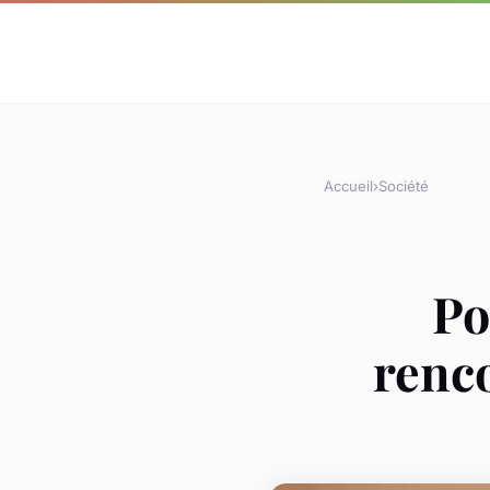
Accueil
›
Société
Po
renco