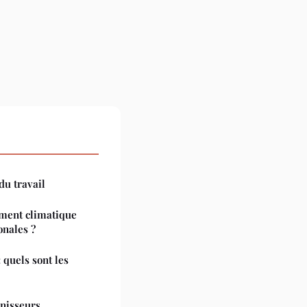
du travail
ement climatique
onales ?
 quels sont les
rnisseurs