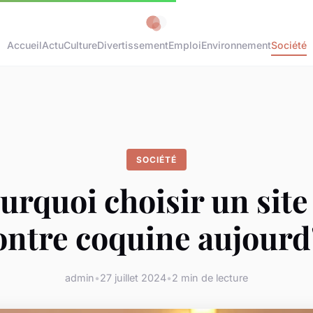
Accueil
Actu
Culture
Divertissement
Emploi
Environnement
Société
SOCIÉTÉ
urquoi choisir un site
ntre coquine aujourd
admin
•
27 juillet 2024
•
2 min de lecture