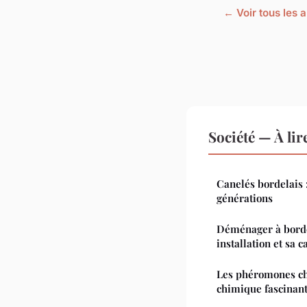
← Voir tous les a
Société — À li
Canelés bordelais :
générations
Déménager à borde
installation et sa c
Les phéromones che
chimique fascinant