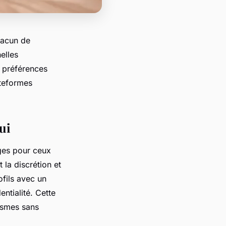
hacun de
elles
s préférences
ateformes
ui
ges pour ceux
 la discrétion et
ofils avec un
ntialité. Cette
tasmes sans