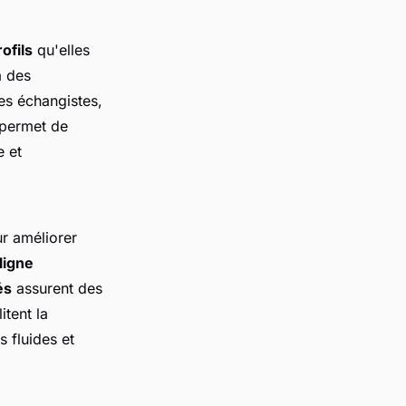
ofils
qu'elles
à des
des échangistes,
 permet de
e et
r améliorer
ligne
és
assurent des
itent la
 fluides et