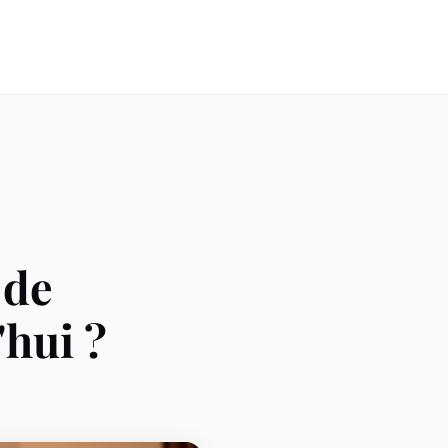
 de
'hui ?