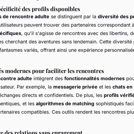
écificité des profils disponibles
 de rencontre adulte
se distinguent par la
diversité des pr
utilisateurs peuvent trouver des partenaires correspondant 
écifiques
, qu'il s'agisse de rencontres avec des libertins, 
s cherchant des aventures sans lendemain. Cette diversité
antasmes variés, offrant ainsi une expérience personnalisé
s modernes pour faciliter les rencontres
ncontre adulte
intègrent des
fonctionnalités modernes
pou
lisateur. Par exemple, la
messagerie privée
et les
chats en 
changes directs et confidentiels. De plus, les
profils vérifi
hentiques, et les
algorithmes de matching
sophistiqués facil
tenaires compatibles. Ces outils rendent les rencontres plus
re des relations sans engagement