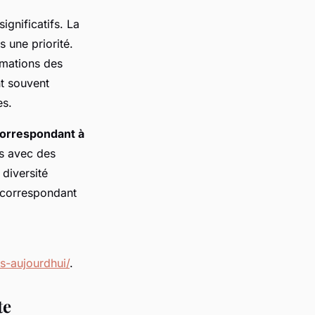
ignificatifs. La
 une priorité.
rmations des
nt souvent
es.
 correspondant à
es avec des
diversité
 correspondant
s-aujourdhui/
.
te