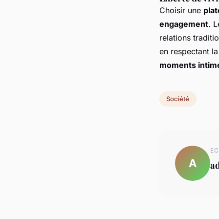
Choisir une
pla
engagement
. L
relations tradit
en respectant l
moments intim
Société
EC
A
a