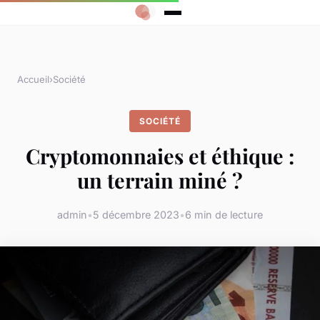
Accueil
›
Société
SOCIÉTÉ
Cryptomonnaies et éthique :
un terrain miné ?
admin
•
5 décembre 2023
•
6 min de lecture