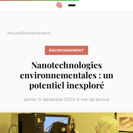
Accueil
›
Environnement
ENVIRONNEMENT
Nanotechnologies
environnementales : un
potentiel inexploré
admin
•
5 décembre 2023
•
5 min de lecture